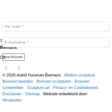
Schrijf je in voor de nieuwsbrief
This function has been disabled for
Astrid Huisman -
Biemans
.
OK
© 2026 Astrid Huisman-Biemans
Modern sculpture
Bronzen beelden
Bronzen sculpturen
Bronzen
tuinbeelden
Sculpture art
Privacy- en Cookiebeleid
Disclaimer
Sitemap
Website ontwikkeld door:
Mindworkz