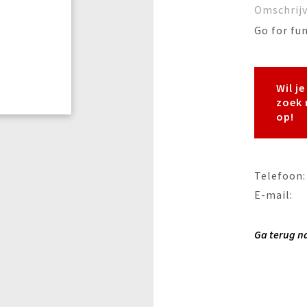
Omschrij
Go for fun
Wil j
zoek 
op!
Telefoon:
E-mail:
Ga terug n