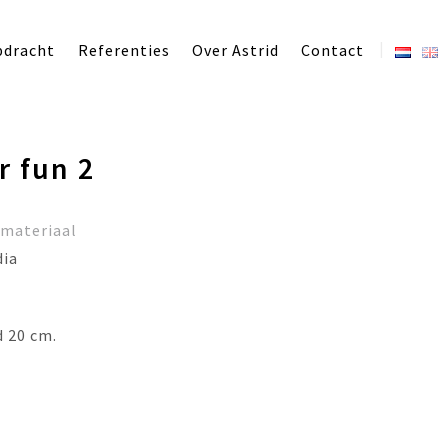
pdracht
Referenties
Over Astrid
Contact
r fun 2
/materiaal
dia
d 20 cm.