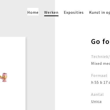
Home
Werken
Exposities
Kunst in o
Go fo
Techniek
Mixed me
Formaat
h 55 b 17 
Aantal
Unica