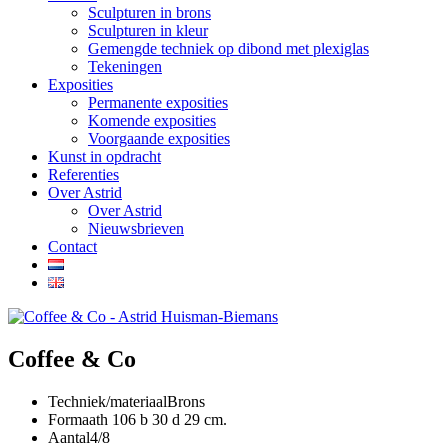
Sculpturen in brons
Sculpturen in kleur
Gemengde techniek op dibond met plexiglas
Tekeningen
Exposities
Permanente exposities
Komende exposities
Voorgaande exposities
Kunst in opdracht
Referenties
Over Astrid
Over Astrid
Nieuwsbrieven
Contact
Coffee & Co
Techniek/materiaal
Brons
Formaat
h 106 b 30 d 29 cm.
Aantal
4/8