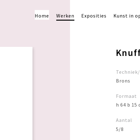
Home
Werken
Exposities
Kunst in o
Knuf
Techniek
Brons
Formaat
h 64 b 15 
Aantal
5/8