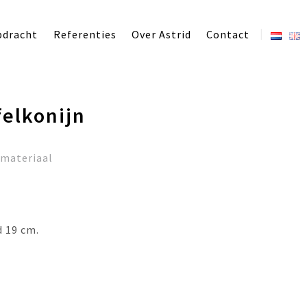
pdracht
Referenties
Over Astrid
Contact
felkonijn
/materiaal
d 19 cm.