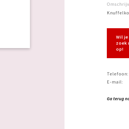
Omschrij
Knuffelko
Wil j
zoek 
op!
Telefoon:
E-mail:
Ga terug n