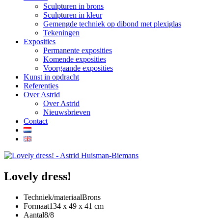
Sculpturen in brons
Sculpturen in kleur
Gemengde techniek op dibond met plexiglas
Tekeningen
Exposities
Permanente exposities
Komende exposities
Voorgaande exposities
Kunst in opdracht
Referenties
Over Astrid
Over Astrid
Nieuwsbrieven
Contact
Lovely dress!
Techniek/materiaal
Brons
Formaat
134 x 49 x 41 cm
Aantal
8/8