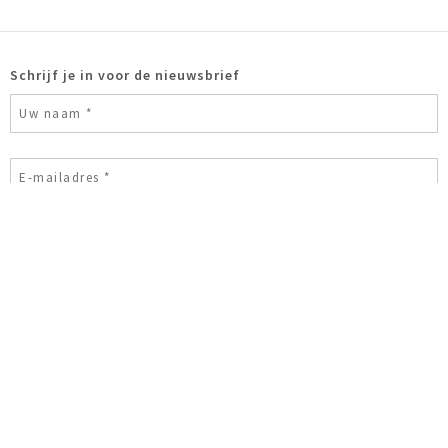
Schrijf je in voor de nieuwsbrief
Ik ben geen robot
© 2026 Astrid Huisman-Biemans
Modern sculpture
Bronzen
beelden
Bronzen sculpturen
Bronzen tuinbeelden
Sculpture
art
Privacy- en Cookiebeleid
Disclaimer
Sitemap
Website
ontwikkeld door:
Mindworkz