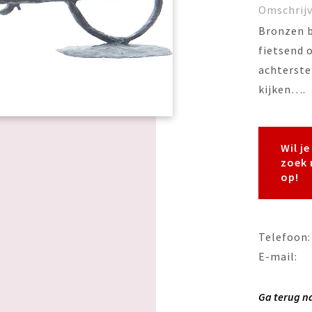
Omschrij
Bronzen b
fietsend 
achterste 
kijken….
Wil j
zoek 
op!
Telefoon:
E-mail:
Ga terug n