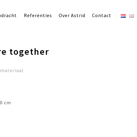
pdracht
Referenties
Over Astrid
Contact
re together
/materiaal
10 cm