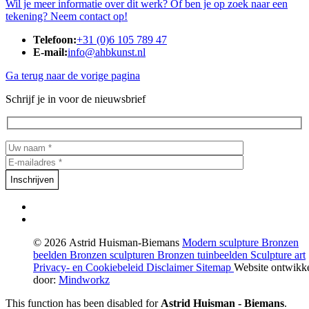
Wil je meer informatie over dit werk? Of ben je op zoek naar een
tekening? Neem contact op!
Telefoon:
+31 (0)6 105 789 47
E-mail:
info@ahbkunst.nl
Ga terug naar de vorige pagina
Schrijf je in voor de nieuwsbrief
© 2026 Astrid Huisman-Biemans
Modern sculpture
Bronzen
beelden
Bronzen sculpturen
Bronzen tuinbeelden
Sculpture art
Privacy- en Cookiebeleid
Disclaimer
Sitemap
Website ontwikk
door:
Mindworkz
This function has been disabled for
Astrid Huisman - Biemans
.