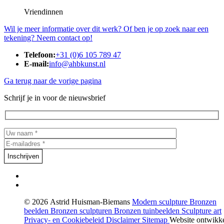
Vriendinnen
Wil je meer informatie over dit werk? Of ben je op zoek naar een
tekening? Neem contact op!
Telefoon:
+31 (0)6 105 789 47
E-mail:
info@ahbkunst.nl
Ga terug naar de vorige pagina
Schrijf je in voor de nieuwsbrief
© 2026 Astrid Huisman-Biemans
Modern sculpture
Bronzen
beelden
Bronzen sculpturen
Bronzen tuinbeelden
Sculpture art
Privacy- en Cookiebeleid
Disclaimer
Sitemap
Website ontwikk