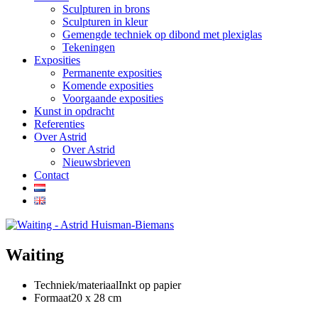
Sculpturen in brons
Sculpturen in kleur
Gemengde techniek op dibond met plexiglas
Tekeningen
Exposities
Permanente exposities
Komende exposities
Voorgaande exposities
Kunst in opdracht
Referenties
Over Astrid
Over Astrid
Nieuwsbrieven
Contact
Waiting
Techniek/materiaal
Inkt op papier
Formaat
20 x 28 cm