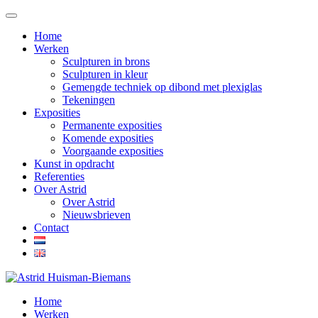
Home
Werken
Sculpturen in brons
Sculpturen in kleur
Gemengde techniek op dibond met plexiglas
Tekeningen
Exposities
Permanente exposities
Komende exposities
Voorgaande exposities
Kunst in opdracht
Referenties
Over Astrid
Over Astrid
Nieuwsbrieven
Contact
Home
Werken